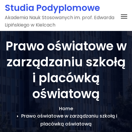
Skip
Studia Podyplomowe
to
To
Akademia Nauk Stosowanych im. prof. Edwarda
content
Lipińskiego w Kielcach
Prawo oświatowe w
zarządzaniu szkołą
i placówką
oświatową
Home
Prawo oświatowe w zarządzaniu szkołą i
placówką oświatową