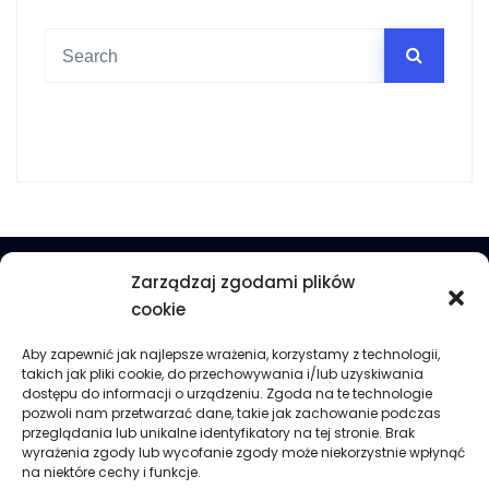
Zarządzaj zgodami plików
cookie
Przedstawiona oferta ma charakter informacyjny i
Aby zapewnić jak najlepsze wrażenia, korzystamy z technologii,
nie stanowi oferty handlowej w rozumieniu art. 66 §1
takich jak pliki cookie, do przechowywania i/lub uzyskiwania
Kodeksu cywilnego.
dostępu do informacji o urządzeniu. Zgoda na te technologie
pozwoli nam przetwarzać dane, takie jak zachowanie podczas
przeglądania lub unikalne identyfikatory na tej stronie. Brak
wyrażenia zgody lub wycofanie zgody może niekorzystnie wpłynąć
ans@lipinski.edu.pl
na niektóre cechy i funkcje.