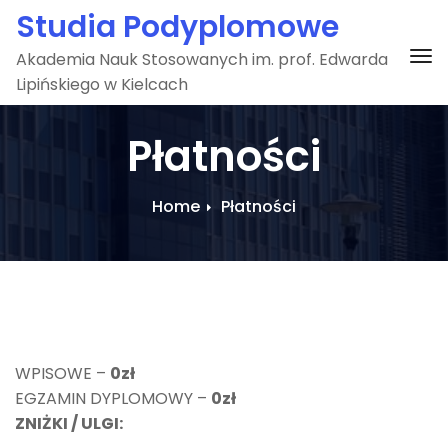
Skip
Studia Podyplomowe
to
To
Akademia Nauk Stosowanych im. prof. Edwarda
content
Lipińskiego w Kielcach
Płatności
Home
Płatności
WPISOWE –
0zł
EGZAMIN DYPLOMOWY –
0zł
ZNIŻKI / ULGI: