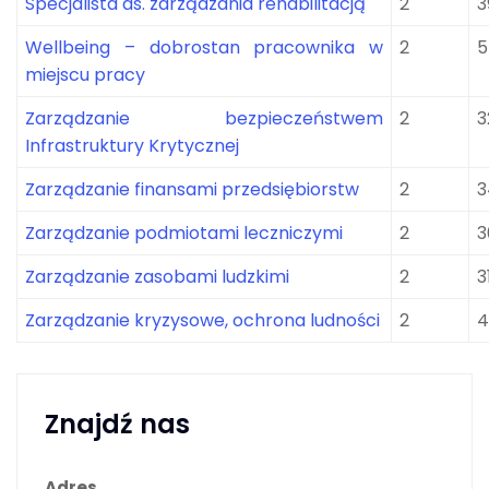
Specjalista ds. zarządzania rehabilitacją
2
3
Wellbeing – dobrostan pracownika w
2
5
miejscu pracy
Zarządzanie bezpieczeństwem
2
3
Infrastruktury Krytycznej
Zarządzanie finansami przedsiębiorstw
2
3
Zarządzanie podmiotami leczniczymi
2
3
Zarządzanie zasobami ludzkimi
2
3
Zarządzanie kryzysowe, ochrona ludności
2
4
Znajdź nas
Adres