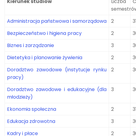
Kierunek studiów
Liczba
C
semestró
Administracja państwowa i samorządowa
2
3
Bezpieczeństwo i higiena pracy
2
3
Biznes i zarządzanie
3
3
Dietetyka i planowanie żywienia
2
3
Doradztwo zawodowe (instytucje rynku
2
3
pracy)
Doradztwo zawodowe i edukacyjne (dla
3
3
młodzieży)
Ekonomia społeczna
2
3
Edukacja zdrowotna
3
3
Kadry i płace
2
3