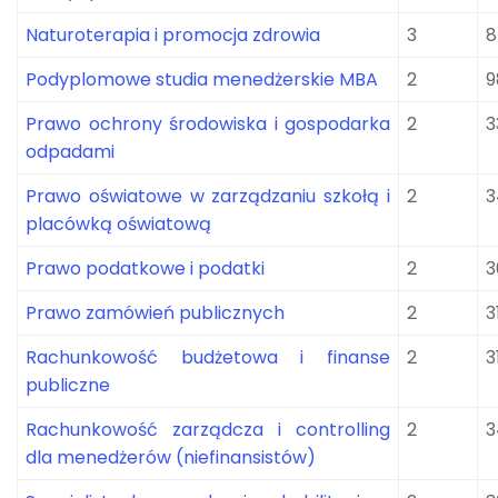
Naturoterapia i promocja zdrowia
3
8
Podyplomowe studia menedżerskie MBA
2
9
Prawo ochrony środowiska i gospodarka
2
3
odpadami
Prawo oświatowe w zarządzaniu szkołą i
2
3
placówką oświatową
Prawo podatkowe i podatki
2
3
Prawo zamówień publicznych
2
3
Rachunkowość budżetowa i finanse
2
3
publiczne
Rachunkowość zarządcza i controlling
2
3
dla menedżerów (niefinansistów)