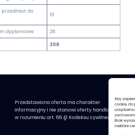
– przedmiot do
10
um dyplomowe
26
208
Aby zapewni
Przedstawiona oferta ma charakter
an
cookie, do
informacyjny i nie stanowi oferty handlowej
re
urządzeniu
zachowanie
w rozumieniu art. 66 §1 Kodeksu cywilnego.
Brak wyraż
niektóre ce