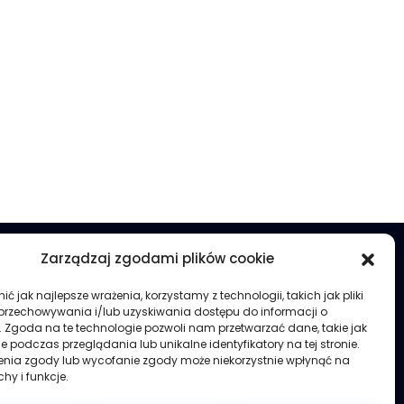
Zarządzaj zgodami plików cookie
ć jak najlepsze wrażenia, korzystamy z technologii, takich jak pliki
s@lipinski.edu.pl
 przechowywania i/lub uzyskiwania dostępu do informacji o
krutacja@lipinski.edu.pl
. Zgoda na te technologie pozwoli nam przetwarzać dane, takie jak
 podczas przeglądania lub unikalne identyfikatory na tej stronie.
enia zgody lub wycofanie zgody może niekorzystnie wpłynąć na
chy i funkcje.