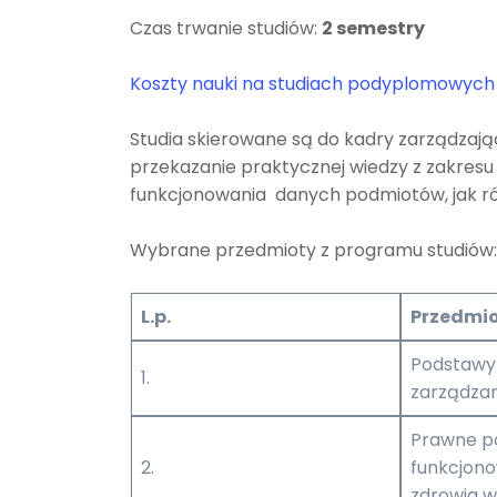
Czas trwanie studiów:
2 semestry
Koszty nauki na studiach podyplomowych
Studia skierowane są do kadry zarządzają
przekazanie praktycznej wiedzy z zakre
funkcjonowania danych podmiotów, jak ró
Wybrane przedmioty z programu studiów
L.p.
Przedmi
Podstawy 
1.
zarządzan
Prawne p
2.
funkcjon
zdrowia w