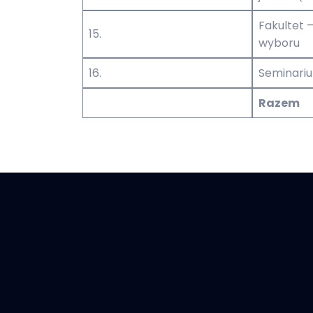
Fakultet 
15.
wyboru
16.
Seminari
Razem