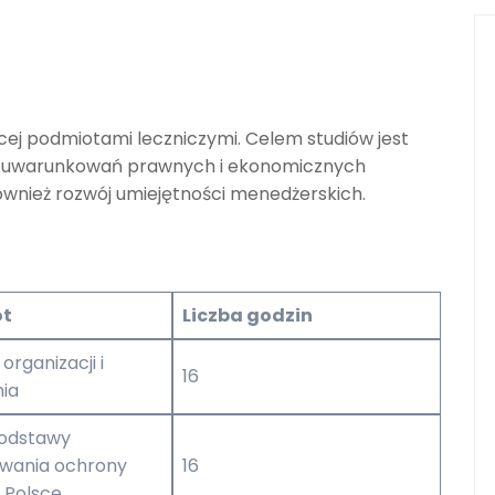
cej podmiotami leczniczymi. Celem studiów jest
su uwarunkowań prawnych i ekonomicznych
wnież rozwój umiejętności menedżerskich.
:
ot
Liczba godzin
organizacji i
16
ia
odstawy
owania ochrony
16
 Polsce