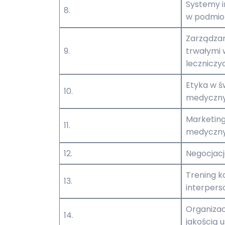
Systemy 
8.
w podmio
Zarządzan
9.
trwałymi
leczniczy
Etyka w ś
10.
medyczn
Marketing
11.
medyczn
12.
Negocjac
Trening k
13.
interpers
Organizac
14.
jakością 