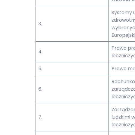
Systemy 
zdrowotny
3.
wybranych
Europejski
Prawo pr
4.
leczniczy
5.
Prawo m
Rachunko
6.
zarządcz
leczniczy
Zarządza
7.
ludzkimi 
leczniczy