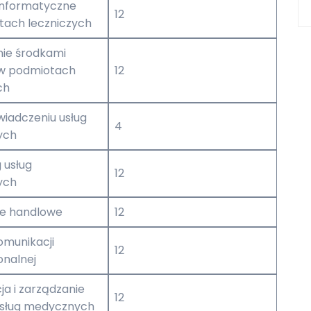
informatyczne
12
tach leczniczych
ie środkami
 w podmiotach
12
ch
wiadczeniu usług
4
ych
 usług
12
ych
je handlowe
12
omunikacji
12
onalnej
ja i zarządzanie
12
usług medycznych