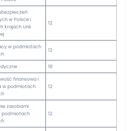
ubezpieczeń
ch w Polsce i
12
 krajach Unii
ej
acy w podmiotach
12
ch
edyczne
16
wość finansowa i
a w podmiotach
12
ch
nie zasobami
w podmiotach
12
ch