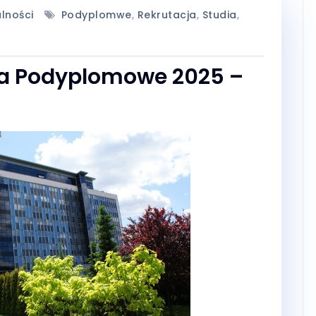
lności
Podyplomwe
,
Rekrutacja
,
Studia
,
ia Podyplomowe 2025 –