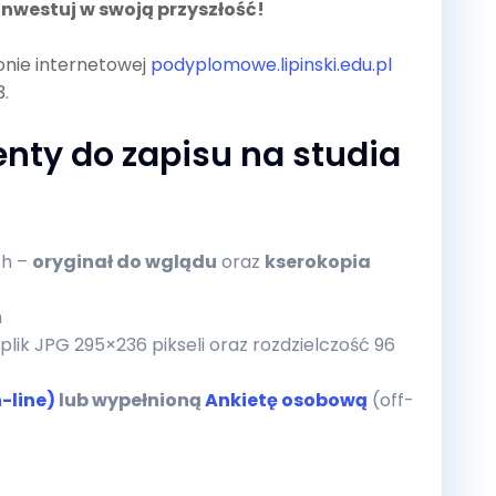
inwestuj w swoją przyszłość!
onie internetowej
podyplomowe.lipinski.edu.pl
.
y do zapisu na studia
ch –
oryginał do wglądu
oraz
kserokopia
m
lik JPG 295×236 pikseli oraz rozdzielczość 96
-line)
lub wypełnioną
Ankietę osobową
(off-