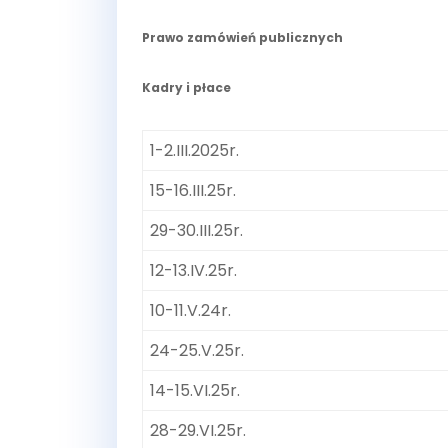
Prawo zamówień publicznych
Kadry i płace
1-2.III.2025r.
15-16.III.25r.
29-30.III.25r.
12-13.IV.25r.
10-11.V.24r.
24-25.V.25r.
14-15.VI.25r.
28-29.VI.25r.