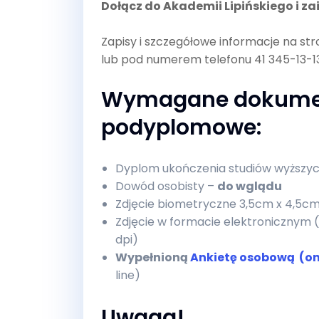
Dołącz do Akademii Lipińskiego i za
Zapisy i szczegółowe informacje na str
lub pod numerem telefonu 41 345-13-13
Wymagane dokument
podyplomowe:
Dyplom ukończenia studiów wyższy
Dowód osobisty –
do wglądu
Zdjęcie biometryczne 3,5cm x 4,5c
Zdjęcie w formacie elektronicznym (p
dpi)
Wypełnioną
Ankietę osobową (on
line)
Uwaga!