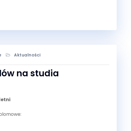
e
Aktualności
ów na studia
letni
yplomowe: