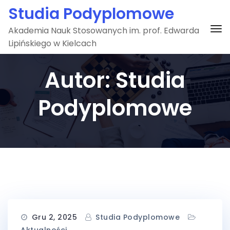
Skip
Studia Podyplomowe
to
To
Akademia Nauk Stosowanych im. prof. Edwarda
content
Lipińskiego w Kielcach
Autor:
Studia
Podyplomowe
Gru 2, 2025
Studia Podyplomowe