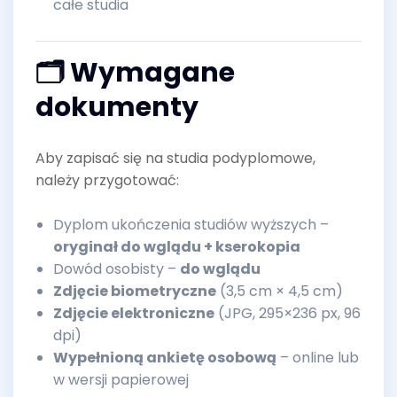
całe studia
🗂️ Wymagane
dokumenty
Aby zapisać się na studia podyplomowe,
należy przygotować:
Dyplom ukończenia studiów wyższych –
oryginał do wglądu + kserokopia
Dowód osobisty –
do wglądu
Zdjęcie biometryczne
(3,5 cm × 4,5 cm)
Zdjęcie elektroniczne
(JPG, 295×236 px, 96
dpi)
Wypełnioną ankietę osobową
– online lub
w wersji papierowej