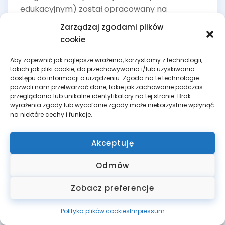
edukacyjnym) został opracowany na
podstawie kilkuletniego doświadczenia w
Zarządzaj zgodami plików
prowadzeniu ww. kursów w ramach Projektu
cookie
unijnego nr P0KL 04.01.01-00-168/09, które były
realizowane na tut. Wydziale Prawa.
Aby zapewnić jak najlepsze wrażenia, korzystamy z technologii,
takich jak pliki cookie, do przechowywania i/lub uzyskiwania
dostępu do informacji o urządzeniu. Zgoda na te technologie
Podstawą aktualnego programu kursu była
pozwoli nam przetwarzać dane, takie jak zachowanie podczas
dogłębna analiza wyników ankietyzacji
przeglądania lub unikalne identyfikatory na tej stronie. Brak
wyrażenia zgody lub wycofanie zgody może niekorzystnie wpłynąć
słuchaczy uczestniczących w kursach oraz
na niektóre cechy i funkcje.
analiza zadań testowych z ostatnich kilkunastu
lat opracowywanych przez Departament
Akceptuję
Zawodów Prawniczych Ministerstwa
Sprawiedliwości. W ten oto sposób, w nowym
Odmów
programie kursu określiliśmy najistotniejsze
obszary z zakresu obowiązujących aktów
Zobacz preferencje
normatywnych do zrealizowania w czasie
trwającego dwa miesiące programu
Polityka plików cookies
Impressum
kształcenia.