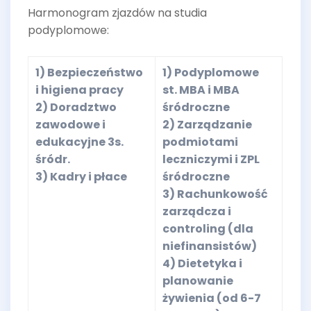
Harmonogram zjazdów na studia
podyplomowe:
1) Bezpieczeństwo
1) Podyplomowe
i higiena pracy
st. MBA i MBA
2) Doradztwo
śródroczne
zawodowe i
2) Zarządzanie
edukacyjne 3s.
podmiotami
śródr.
leczniczymi i ZPL
3) Kadry i płace
śródroczne
3) Rachunkowość
zarządcza i
controling (dla
niefinansistów)
4) Dietetyka i
planowanie
żywienia (od 6-7